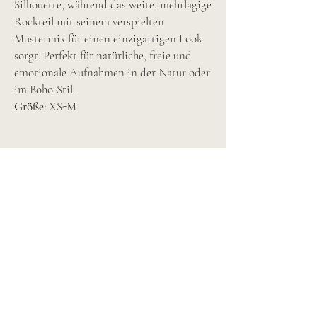
Silhouette, während das weite, mehrlagige
Rockteil mit seinem verspielten
Mustermix für einen einzigartigen Look
sorgt. Perfekt für natürliche, freie und
emotionale Aufnahmen in der Natur oder
im Boho-Stil.
Größe:
XS-M
Follow me...
Olivia Art Fotografie – echte Momente, echte
Gefühle.
Hochzeits- & Familienfotografie aus Koblenz.
Impressum
AGB
Datenschutz