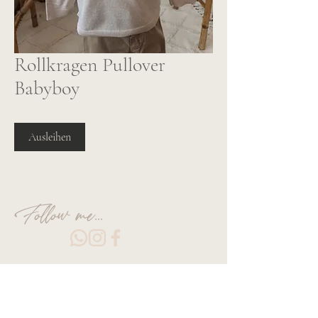
Rollkragen Pullover
Babyboy
Ausleihen
Follow me...
Olivia Art Fotografie – echte Momente, echte
Gefühle.
Hochzeits- & Familienfotografie aus Koblenz.